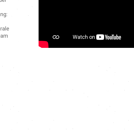
ng:
rale
team